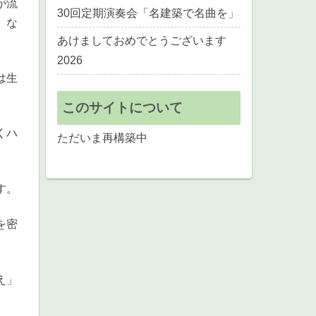
が流
30回定期演奏会「名建築で名曲を」
、な
あけましておめでとうございます
2026
は生
このサイトについて
くハ
ただいま再構築中
す。
を密
え」