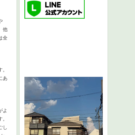
や
、他
は全
す。
にあ
がよ
す。
ごし