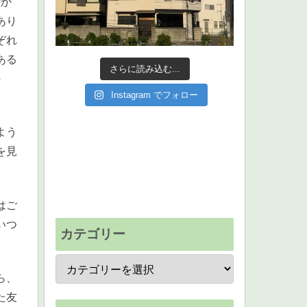
時か
あり
ぞれ
ある
さらに読み込む...
の
Instagram でフォロー
よう
を見
はご
いつ
カテゴリー
ら、
た友