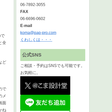
06-7892-3055
FAX
06-6696-0602
E-mail
koma@pap-pro.com
ので
くわしくは・・・
と全
公式SNS
など
ご相談・予約はSNSでも可能です。
、
お気軽に。
ので
のメ
画面
かね