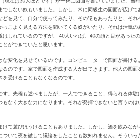
ど（現在は30人ほどです）が一斉に図面を書いていました。当
までしない奴もいました。しかし、常に同級生の図面が広げて
などを見て、自分で使ってみたり、その逆もあったりと、それ
かっこよく見える方法を聞いてくる奴がいたり、それは活気の
はしれているのですが、 40人いれば、40の頭と目があった
ことができていたと思います。
な変化を見せているのです。コンピューターで図面が書ける
なるのです。家で図面を作成する人が出てきます。他人の図面
スを受けることもなくなるのです。
す。先程も述べましたが、一人でできること、得られる体験
つもなく大きな力になります。それが発揮できないと言うのは
。
けて遊びほうけることもありました。しかし、酒を飲みなが
について夜を徹して議論をしたことも数知れません。そういっ