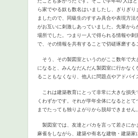
たことも多かったです。そこで学年40 人ほ
ら家でやる奴も数名はいましたし、ぎりぎり
ましたので、同級生のすすみ具合や表現方法
がお互いに刺激しあっていました。先輩から
場所でした。つまり一人で得られる情報や刺激
で、その情報を共有することで切磋琢磨する
そう、その製図室というのがここ数年で大き
になると、みんなだんだん製図室に行かなく
ることもなくなり、他人に問題点やアドバイ
これは建築教育にとって非常に大きな損失で
くわずかです。それが学年全体になるととて
までたっても独りよがりから脱却できません
製図室では、友達とバカを言って若さにかま
麻雀をしながら、建築や有名な建物・建築家