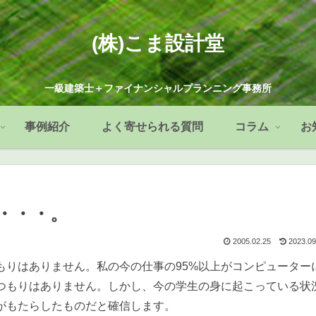
(株)こま設計堂
一級建築士＋ファイナンシャルプランニング事務所
事例紹介
よく寄せられる質問
コラム
お
・・・。
2005.02.25
2023.09
りはありません。私の今の仕事の95%以上がコンピューター
つもりはありません。しかし、今の学生の身に起こっている状
がもたらしたものだと確信します。