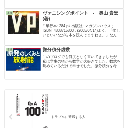
みません。本職はばりばり設計の仕事をやって
おりますので、ご心配なく。ほんとに...
ヴァニシングポイント - 奥山 貴宏
本棚
(著)
# 単行本: 284 p# 出版社: マガジンハウス ;
ISBN: 4838715803 ; (2005/04/14)よく、「忙し
いといいながら本を読んでますねぇ。」なんて
半ば嫌みのように(!?)言われるのですが、私の
場合は、忙しい時でな...
微分積分虚数
本棚
このブログでも何度となく書いてきましたが、
私は学生の頃から数学が大好きでした。数式を
眺めているだけで幸せでした。微分積分を考え
たニュートンってとんでもないやつやなぁ、と
か、虚数なんて思いつく発想がしびれるなぁ、
なんて、授業中に妄想しておりま...
トラブルに遭遇する人