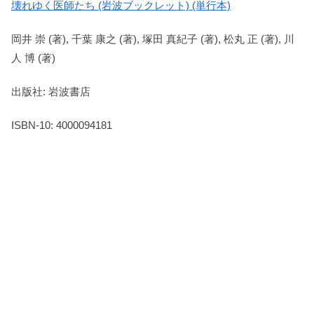
壊れゆく医師たち (岩波ブックレット) (単行本)
岡井 崇 (著), 千葉 康之 (著), 塚田 真紀子 (著), 松丸 正 (著), 川
人 博 (著)
出版社: 岩波書店
ISBN-10: 4000094181