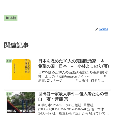
本棚
koma
関連記事
日本を貶めた10人の売国政治家 ＆
本棚
希望の国・日本 – 小林よしのり(著)
日本を貶めた10人の売国政治家(幻冬舎新書) 小
林 よしのり (編)Amazonサイトへ #
新書: 248ページ # 出版社: 幻冬舎
(2009/07) # ISBN-10:
4344981308 # ISBN-...
世田谷一家殺人事件―侵入者たちの告
本棚
白 著：斉藤 寅
# 単行本: 254ページ# 出版社: 草思社
(2006/06)# ISBM4-7942-1502-9# 定価 本体
1400円＋税 相変わらず設計から離れていてす