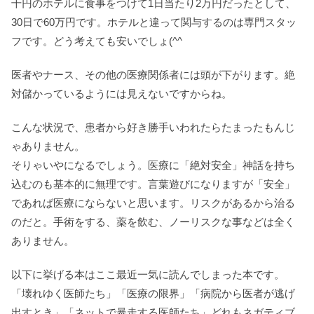
千円のホテルに食事をつけて1日当たり2万円だったとして、
30日で60万円です。ホテルと違って関与するのは専門スタッ
フです。どう考えても安いでしょ(^^ゞ
医者やナース、その他の医療関係者には頭が下がります。絶
対儲かっているようには見えないですからね。
こんな状況で、患者から好き勝手いわれたらたまったもんじ
ゃありません。
そりゃいやになるでしょう。医療に「絶対安全」神話を持ち
込むのも基本的に無理です。言葉遊びになりますが「安全」
であれば医療にならないと思います。リスクがあるから治る
のだと。手術をする、薬を飲む、ノーリスクな事などは全く
ありません。
以下に挙げる本はここ最近一気に読んでしまった本です。
「壊れゆく医師たち」「医療の限界」「病院から医者が逃げ
出すとき」「ネットで暴走する医師たち」どれもネガティブ