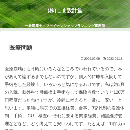
(株)こま設計堂
一級建築士＋ファイナンシャルプランニング事務所
医療問題
2009.02.09
2023.09.13
医療崩壊はもう既にいろんなところでいわれているので、私
があえて論ずるまでもないのですが、個人的に昨年入院して
手術をした経験上、いろいろと気になるわけです。私は約1月
の入院、脳外科で腫瘍摘出手術をして保険点数でいうと120万
円程度だったわけですが、冷静に考えると非常に「安い」と
思います。単純に病院での直接経費、食事、3交代制の看護体
制、手術、ICU、検査etcそれに要する間接経費、施設維持管
理などなど、どう考えても安いわけです。たとえば、1泊1万5