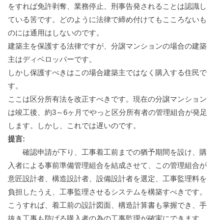
をすれば免許剥奪、業務停止、刑事告発されることは認識し
ている筈です。どのように法律で締め付けてもこころないも
のには通用はしないのです。
建築主を保護する法律ですが、分譲マンションの場合の建築
主はディベロッパーです。
しかし保護すべきはこの場合建築主ではなく購入する住民で
す。
ここは区分所有法を改正すべきです。現在の分譲マンション
は竣工後、約3～6ヶ月でやっと区分所有者の管理組合が発足
します。しかし、これでは遅いのです。
提言:
確認申請が下り、工事着工前までの猶予期間を設け、購
入者による事前準備管理組合を結成させて、この管理組合が
意匠設計者、構造設計者、設備設計者を選定、工事監理料を
負担したうえ、工事監理させるシステムを構築すべきです。
こうすれば、着工前の設計図面、構造計算書も掌握でき、手
抜き工事も防げる購入者の為の工事監理が確実にできます。