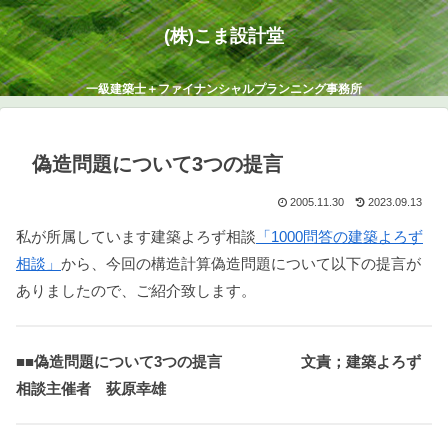
(株)こま設計堂
一級建築士＋ファイナンシャルプランニング事務所
偽造問題について3つの提言
2005.11.30
2023.09.13
私が所属しています建築よろず相談
「1000問答の建築よろず
相談」
から、今回の構造計算偽造問題について以下の提言が
ありましたので、ご紹介致します。
■■偽造問題について3つの提言
文責；建築よろず
相談主催者 荻原幸雄