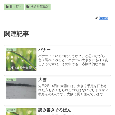
日々従々
構造計算偽装
koma
関連記事
バナー
日々従々
バナーっているのだろうか？、と思いながら、
色々調べてみると、バナーの大きさにも様々あ
るようですね。その中でも一応標準的な２種類
で当サイトのバナーを作りました。<a href="">
<img src="" alt="こま設計堂" /></a>...
大雪
日々従々
先日2月14日に大雪には、大きく予定を狂わさ
れた方も多くおられるのではないでしょうか？
私もその1人です。大阪に長く住んでいます
が、こんなに雪が降って、こんなに雪が積もっ
た記憶はありません。それほどの雪だったよう
に思います。普段雪に慣れてない...
読み書きそろばん
日々従々