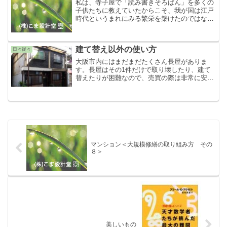
私は、寺子屋で「読み書きそろばん」を多くの
子供たちに教えていたからこそ、我が国は江戸
時代というまれにみる繁栄を築けたのではない
かと考えます。もっとも「読み書きそろばん」
ができたのは一部のひとだけだ、とか繁栄した
のは都会だけだ、とかいろいろと...
建て替え以外の使い方
日々従々
大阪市内にはまだまだたくさん長屋がありま
す。長屋はその1件だけで取り壊したり、建て
替えたりが困難なので、売買の際は非常に安く
で取引されます。数軒分まとめて業者が買い取
ればまとまった土地になり、マンションに早変
わりです。土地を売ってしまえば、...
マンション＜大規模修繕の取り組み方 その
８＞
美しいもの