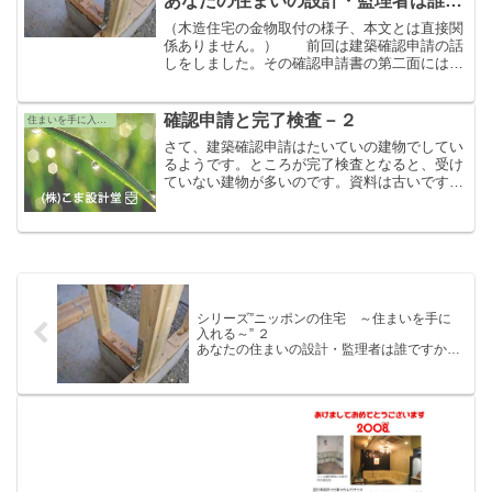
あなたの住まいの設計・監理者は誰で
すか？
（木造住宅の金物取付の様子、本文とは直接関
～折り込み広告には表示されない設
係ありません。） 前回は建築確認申請の話
しをしました。その確認申請書の第二面には、
計・監理者～
建築主、代理人、設計者、建築設備に関し意見
を聴いたもの、工事監理者、工事施工者が記載
されていると説明しました。 誰...
確認申請と完了検査－２
住まいを手に入れる
さて、建築確認申請はたいていの建物でしてい
るようです。ところが完了検査となると、受け
ていない建物が多いのです。資料は古いです
が、大阪府下の着工件数に対する完了検査受験
率は平成13年度56%だそうです。つまり、全体
の半分程度が完了検査を受けて...
シリーズ”ニッポンの住宅 ～住まいを手に
入れる～” ２
あなたの住まいの設計・監理者は誰ですか？
～折り込み広告には表示されない設計・監
理者～