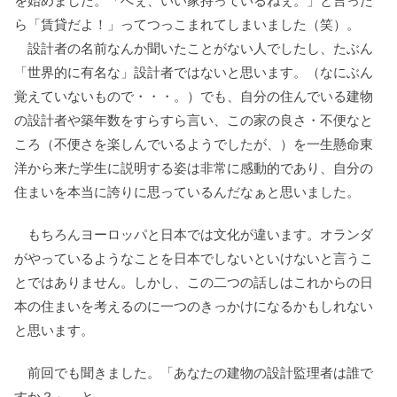
を始めました。「へぇ、いい家持っているねぇ。」と言った
ら「賃貸だよ！」ってつっこまれてしまいました（笑）。
設計者の名前なんか聞いたことがない人でしたし、たぶん
「世界的に有名な」設計者ではないと思います。（なにぶん
覚えていないもので・・・。）でも、自分の住んでいる建物
の設計者や築年数をすらすら言い、この家の良さ・不便なと
ころ（不便さを楽しんでいるようでしたが、）を一生懸命東
洋から来た学生に説明する姿は非常に感動的であり、自分の
住まいを本当に誇りに思っているんだなぁと思いました。
もちろんヨーロッパと日本では文化が違います。オランダ
がやっているようなことを日本でしないといけないと言うこ
とではありません。しかし、この二つの話しはこれからの日
本の住まいを考えるのに一つのきっかけになるかもしれない
と思います。
前回でも聞きました。「あなたの建物の設計監理者は誰で
すか？」、と。