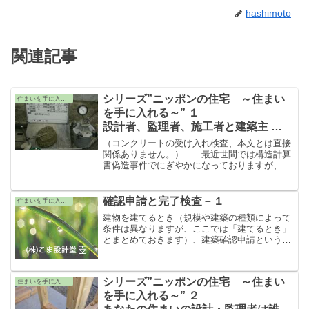
hashimoto
関連記事
シリーズ”ニッポンの住宅 ～住まい
住まいを手に入れる
を手に入れる～” １
設計者、監理者、施工者と建築主
～誰がその安全性を確認しているの
（コンクリートの受け入れ検査、本文とは直接
か～
関係ありません。） 最近世間では構造計算
書偽造事件でにぎやかになっておりますが、こ
の事件の背景にはいろんなものがありすぎて私
は最近あまり興味が無くなってきました。もち
ろん純粋に建築技術者としての興...
確認申請と完了検査－１
住まいを手に入れる
建物を建てるとき（規模や建築の種類によって
条件は異なりますが、ここでは「建てるとき」
とまとめておきます）、建築確認申請という手
続きをする必要があります。これは建築基準法
で定められています。これは、「ここにこんな
建物を、こういう構造で建てます...
シリーズ”ニッポンの住宅 ～住まい
住まいを手に入れる
を手に入れる～” ２