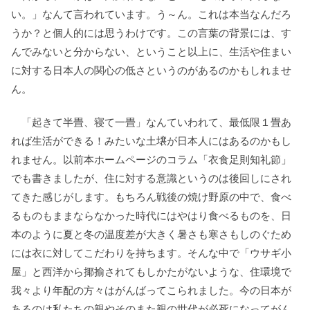
い。」なんて言われています。う～ん。これは本当なんだろ
うか？と個人的には思うわけです。この言葉の背景には、す
んでみないと分からない、ということ以上に、生活や住まい
に対する日本人の関心の低さというのがあるのかもしれませ
ん。
「起きて半畳、寝て一畳」なんていわれて、最低限１畳あ
れば生活ができる！みたいな土壌が日本人にはあるのかもし
れません。以前本ホームページのコラム「衣食足則知礼節」
でも書きましたが、住に対する意識というのは後回しにされ
てきた感じがします。もちろん戦後の焼け野原の中で、食べ
るものもままならなかった時代にはやはり食べるものを、日
本のように夏と冬の温度差が大きく暑さも寒さもしのぐため
には衣に対してこだわりを持ちます。そんな中で「ウサギ小
屋」と西洋から揶揄されてもしかたがないような、住環境で
我々より年配の方々はがんばってこられました。今の日本が
あるのは私たちの親やそのまた親の世代が必死になってがん