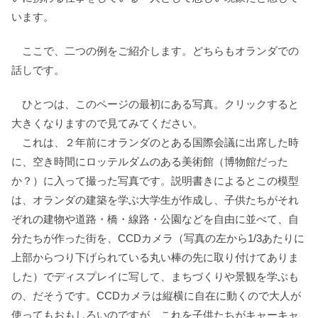
います。
ここで、二つの例をご紹介します。どちらもオランダでの
話しです。
ひとつは、このページの最初にある写真。クリックすると
大きくなりますので見てみてください。
これは、２年前にオランダのとある国際会議に出席した時
に、空き時間にロッテルダムのある美術館（博物館だった
か？）に入って撮った写真です。説明書きによるとこの模型
は、オランダの建築を学ぶ大学生が作成し、子供たちがそれ
ぞれの建物や道路・橋・線路・公園などを自由に並べて、自
分たちが作った街を、CCDカメラ（写真の左から1/3あたりに
上部からつり下げられている丸い棒の先に取り付けてありま
した）でディスプレイに写して、まちづくりや景観を学ぶも
の、だそうです。CCDカメラは縦横に自在に動くので大人が
使ってもおもしろいのですが、これを子供たちがキャーキャ