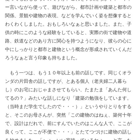
ー言いながら使って、遊びながら、都市計画や建築と都市の
関係、景観や建物の表現、などを学んでいく姿を想像すると
わくわくしました。おもしろいなぁと思いました。また、子
供の時にこのような経験をしていると、実際の街で建物や道
路、鉄道などのあり方に関心を持つようになり、彼らの心に
中にしっかりと都市と建物という概念が形成されていくんだ
ろうなぁと言う印象も持ちました。
もう一つは、もう１０年以上も前の話しです。同じくオラ
ンダの片田舎の話しですが、とある個人（老夫婦二人暮ら
し）のお宅におじゃまさせてもらい、たまたま「あんた何し
てるの？」みたいな話しになり「建築の勉強をしています。
（当時まだ学生でしたので・・・）」というやりとりをする
と、そこのお母さんが、突然「この建物のはねぇ、築何十年
で、設計はだれで、前にすんでいたのはこんな人で、ここが
良くって、ここが不便で・・・」とたてつづけに建物の話し